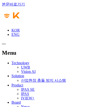
본문바로가기
KOR
ENG
Menu
Technology
UWB
Vision AI
Solution
산업현장 충돌 방지 시스템
Product
IPAS SE
IPAS
IVIEW+
Board
News