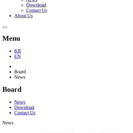
Download
Contact Us
About Us
Menu
KR
EN
Board
News
Board
News
Download
Contact Us
News